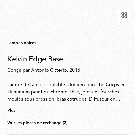
Lampes noires
Kelvin Edge Base
Conçu par
Antonio Citterio
, 2015
Lampe de table orientable à lumière directe. Corps en
aluminium peint ou chromé; tête, joints et fourches
moulés sous pression, bras extrudés. Diffuseur en
polycarbonate photogravé et métalisé sur le bord.
Plus
Source lumineuse de technologie Edge Lighting.
Interrupteur optique placé sur la tête qui permet une
Voir les pièces de rechange (2)
variation à 3 niveaux et un réglage de la température