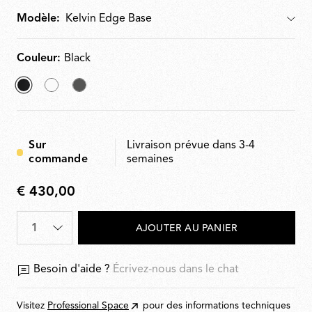
de couleur de 2700 à 3200K. Câble électrique long.
utile 150 cm. Bloc prise-transformateur avec fiches
Modèle:
interchangeables.
Couleur:
Black
sélectionné
White
Titanium
Black
Sur
Livraison prévue dans 3-4
commande
semaines
€ 430,00
€
430,00
AJOUTER AU PANIER
Besoin d'aide ?
Écrivez-nous dans le chat
Visitez
Professional Space
pour des informations techniques