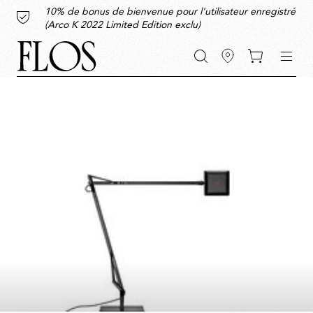
Accéder
Accéder
Accéder
Accéder
mots-
10% de bonus de bienvenue pour l'utilisateur enregistré
au
au
à
au
clés
(Arco K 2022 Limited Edition exclu)
contenu
menu
la
bas
barre
de
principal
principal
de
page
recherche
Plein écran